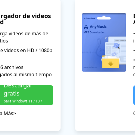
rgador de videos
id
rga videos de más de
tios
e videos en HD / 1080p
 6 archivos
gados al mismo tiempo
Descargar
gratis
para Windows 11 / 10 /
8/7
a Más>