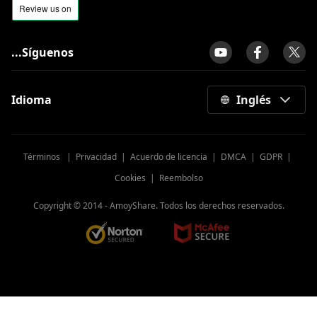
...Síguenos
Idioma
Inglés
Términos
|
Privacidad
|
Acuerdo de licencia
|
DMCA
|
GDPR
|
Cookies
|
Reembolso
Copyright © 2014 -
AmoyShare. Todos los derechos reservados.