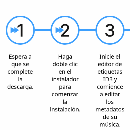
1
2
3
Espera a
Haga
Inicie el
que se
doble clic
editor de
complete
en el
etiquetas
la
instalador
ID3 y
descarga.
para
comience
comenzar
a editar
la
los
instalación.
metadatos
de su
música.