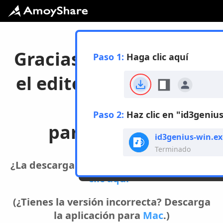
Gracias por descargar
Paso 1:
Haga clic aquí
el editor de etiquetas
ID3
Paso 2:
Haz clic en "id3geniu
para Windows
id3genius-win.ex
Terminado
¿La descarga no se inicia? Por favor
Haga
clic aquí>
(¿Tienes la versión incorrecta? Descarga
la aplicación para
Mac
.)