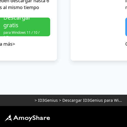
eden descargar hasta 6
os al mismo tiempo
Descargar
gratis
para Windows 11 / 10 /
8/7
a más>
>
ID3Genius
>
Descargar ID3Genius para Windows