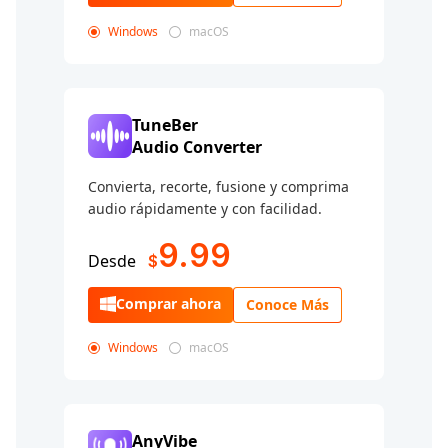
Windows
macOS
TuneBer
Audio Converter
Convierta, recorte, fusione y comprima
audio rápidamente y con facilidad.
9.99
Desde
$
Comprar ahora
Conoce Más
Windows
macOS
AnyVibe