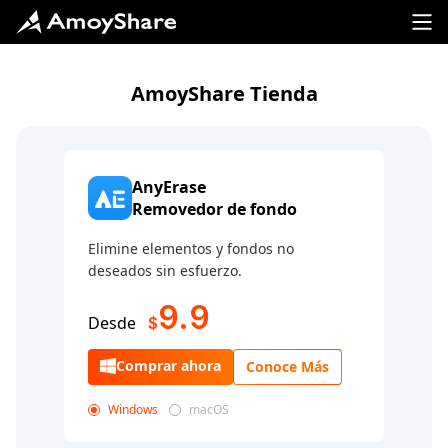
AmoyShare Tienda
AnyErase
Removedor de fondo
Elimine elementos y fondos no
deseados sin esfuerzo.
9.9
Desde
$
Comprar ahora
Conoce Más
Windows
macOS