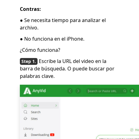
Contras:
● Se necesita tiempo para analizar el
archivo.
● No funciona en el iPhone.
¿Cómo funciona?
Escribe la URL del video en la
barra de búsqueda. O puede buscar por
palabras clave.