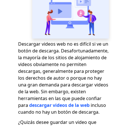
Descargar videos web no es difícil si ve un
botón de descarga. Desafortunadamente,
la mayoría de los sitios de alojamiento de
videos obviamente no permiten
descargas, generalmente para proteger
los derechos de autor o porque no hay
una gran demanda para descargar videos
de la web. Sin embargo, existen
herramientas en las que puede confiar
para
descargar videos de la web
incluso
cuando no hay un botón de descarga.
¿Quizás desee guardar un video que