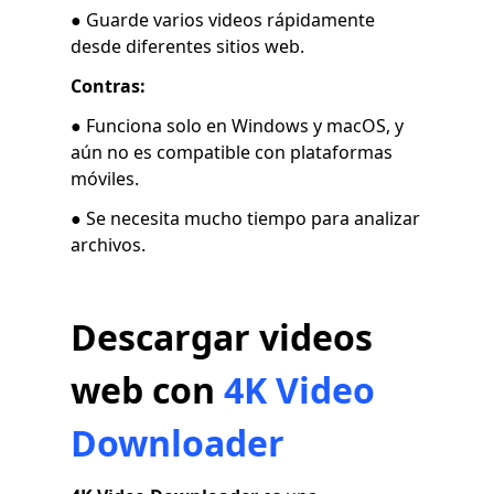
● Guarde varios videos rápidamente
desde diferentes sitios web.
Contras:
● Funciona solo en Windows y macOS, y
aún no es compatible con plataformas
móviles.
● Se necesita mucho tiempo para analizar
archivos.
Descargar videos
web con
4K Video
Downloader