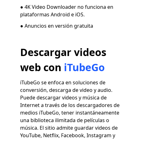
● 4K Video Downloader no funciona en
plataformas Android e iOS.
● Anuncios en versión gratuita
Descargar videos
web con
iTubeGo
iTubeGo se enfoca en soluciones de
conversión, descarga de video y audio.
Puede descargar videos y música de
Internet a través de los descargadores de
medios iTubeGo, tener instantáneamente
una biblioteca ilimitada de películas o
música. El sitio admite guardar videos de
YouTube, Netflix, Facebook, Instagram y