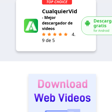
CualquierVid
- Mejor
Descarg
descargador de
gratis
videos
for Android
4.
9 de 5