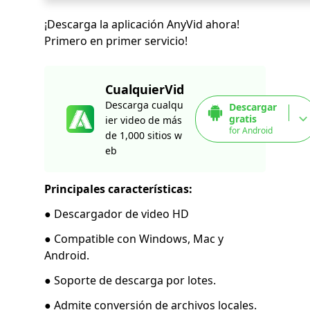
¡Descarga la aplicación AnyVid ahora!
Primero en primer servicio!
CualquierVid
Descarga cualqu
Descargar
gratis
ier video de más
for Android
de 1,000 sitios w
eb
Principales características:
● Descargador de video HD
● Compatible con Windows, Mac y
Android.
● Soporte de descarga por lotes.
● Admite conversión de archivos locales.