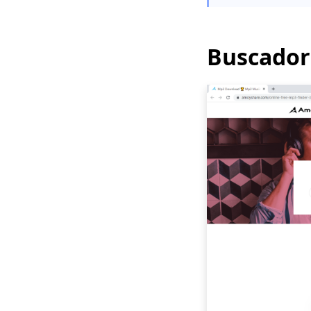
sobre cómo
descargar música en
iPhone
Buscador
[Top 13] Los mejores
sitios de descarga de
MP3 2023 (gratis,
seguro, rápido)
[3 formas notables]
Cómo hacer que un
video sea tu tono de
llamada
Revisión de OKmusi |
El mejor sitio para
descargar MP3 gratis