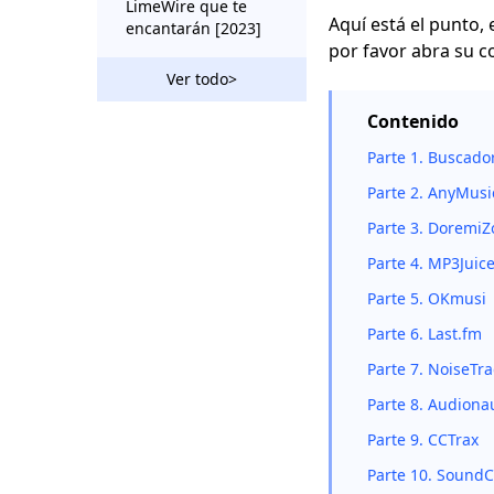
LimeWire que te
Aquí está el punto, 
encantarán [2023]
por favor abra su 
Revisión gratuita del
Ver todo>
buscador de MP3: el
buscador de MP3
Contenido
más impresionante
Parte 1. Buscad
Los 6 mejores
Parte 2. AnyMus
descargadores de
motores de búsqueda
Parte 3. Doremi
de MP3 para amantes
de la música
Parte 4. MP3Juic
Parte 5. OKmusi
Los 8 mejores sitios
web para descargas
Parte 6. Last.fm
de música de Japón
2023
Parte 7. NoiseTr
Parte 8. Audiona
MP3 Rocket
Alternatives [Nueva
Parte 9. CCTrax
Lista 2023]
Parte 10. SoundC
2 métodos notables