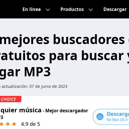
En línea
Productos
Descargar
 mejores buscadores
atuitos para buscar 
rgar MP3
a actualización:
07 de junio de 2023
lquier música
- Mejor descargador
Descarga
P3
for Mac OS X
4.9 de 5