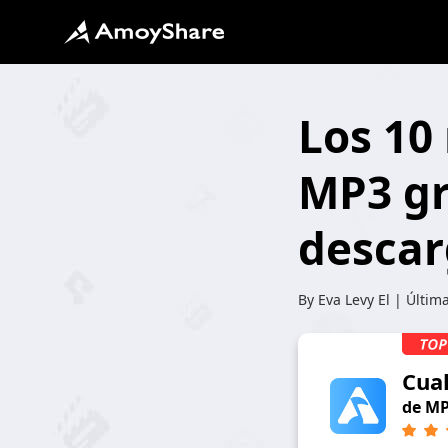
Los 10
MP3 gr
desca
By
Eva Levy
El | Últim
Cua
de M