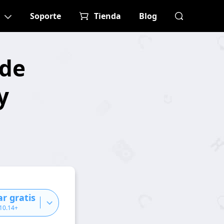
Soporte
Tienda
Blog
 de
y
r gratis
 10.14+