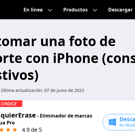
En línea
Productos
Descargar
omar una foto de
rte con iPhone (con
tivos)
 Última actualización:
07 de junio de 2023
lquierErase
- Eliminador de marcas
Desca
ua Pro
for Wind
4.9 de 5