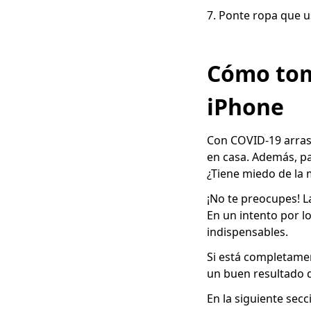
7. Ponte ropa que us
Cómo tom
iPhone
Con COVID-19 arras
en casa. Además, par
¿Tiene miedo de la 
¡No te preocupes! L
En un intento por l
indispensables.
Si está completamen
un buen resultado d
En la siguiente sec