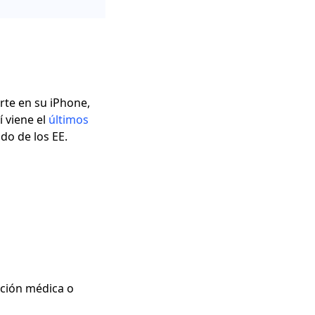
rte en su iPhone,
í viene el
últimos
do de los EE.
ición médica o