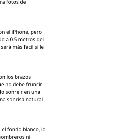
ra fotos de
on el iPhone, pero
do a 0.5 metros del
erá más fácil si le
on los brazos
ue no debe fruncir
edo sonreír en una
na sonrisa natural
 el fondo blanco, lo
 sombreros ni