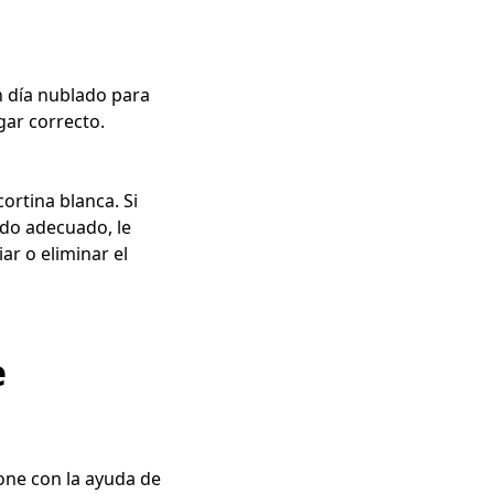
n día nublado para
gar correcto.
ortina blanca. Si
do adecuado, le
ar o eliminar el
e
one con la ayuda de