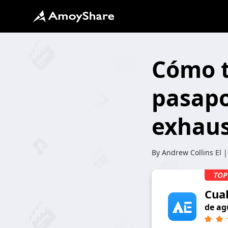
Cómo t
pasapo
exhaus
By
Andrew Collins
El |
Cua
de ag