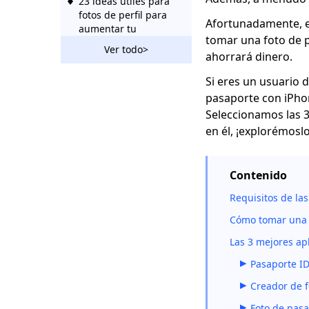
23 ideas útiles para
fotos de perfil para
Afortunadamente, el
aumentar tu
tomar una foto de p
presencia social
Ver todo>
ahorrará dinero.
Las 10 mejores ideas
Si eres un usuario 
de fotografía de
zapatos con ejemplos
pasaporte con iPhon
(2023)
Seleccionamos las 3
en él, ¡explorémosl
Consejos de
fotografía de ropa
Flat Lay: de
Contenido
principiante a
experto
Requisitos de la
Cómo tomar una 
Las 3 mejores ap
Pasaporte I
Creador de 
Foto de pasa