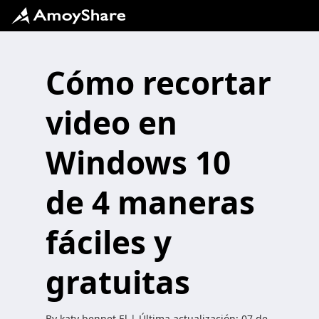
Cómo recortar
video en
Windows 10
de 4 maneras
fáciles y
gratuitas
By
katy bennet
El | Última actualización:
07 de