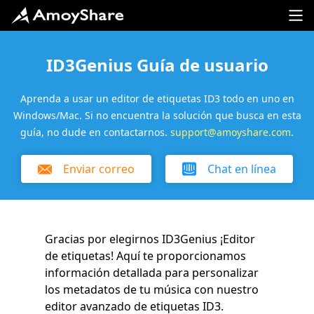
ID3Genius Guía de usuario
Aprenda a usar un editor de etiquetas ID3 todo en uno en
Windows/Mac. Si no encuentra la solución que busca en esta
guía, no dude en contactarnos.
support@amoyshare.com
.
Enviar correo
Chat en línea
Gracias por elegirnos ID3Genius ¡Editor
de etiquetas! Aquí te proporcionamos
información detallada para personalizar
los metadatos de tu música con nuestro
editor avanzado de etiquetas ID3.