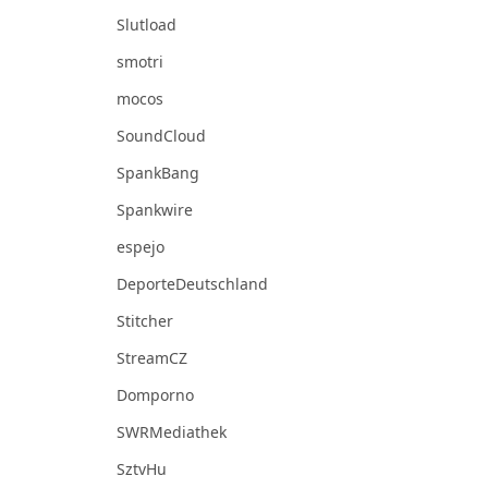
Slutload
smotri
mocos
SoundCloud
SpankBang
Spankwire
espejo
DeporteDeutschland
Stitcher
StreamCZ
Domporno
SWRMediathek
SztvHu