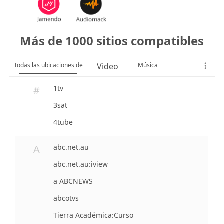
Más de 1000 sitios compatibles
Todas las ubicaciones de
Video
Música
#
1tv
3sat
4tube
A
abc.net.au
abc.net.au:iview
a ABCNEWS
abcotvs
Tierra Académica:Curso