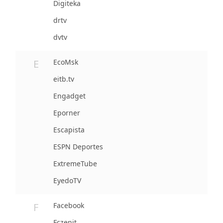
Digiteka
drtv
dvtv
E
EcoMsk
eitb.tv
Engadget
Eporner
Escapista
ESPN Deportes
ExtremeTube
EyedoTV
F
Facebook
Fczenit