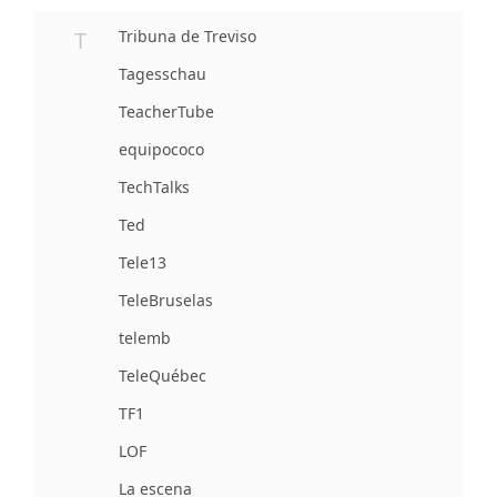
T
Tribuna de Treviso
Tagesschau
TeacherTube
equipococo
TechTalks
Ted
Tele13
TeleBruselas
telemb
TeleQuébec
TF1
LOF
La escena