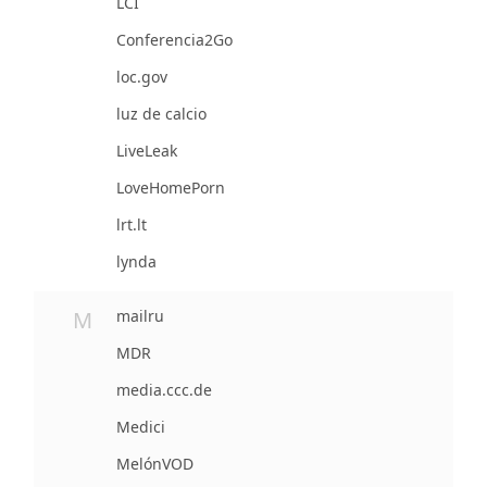
LCI
Conferencia2Go
loc.gov
luz de calcio
LiveLeak
LoveHomePorn
lrt.lt
lynda
M
mailru
MDR
media.ccc.de
Medici
MelónVOD