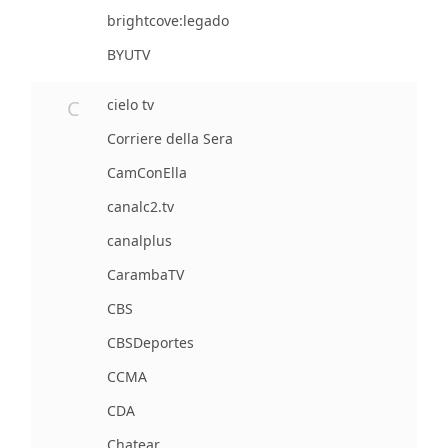
brightcove:legado
BYUTV
C
cielo tv
Corriere della Sera
CamConElla
canalc2.tv
canalplus
CarambaTV
CBS
CBSDeportes
CCMA
CDA
Chatear