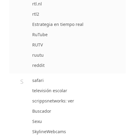
rtl.nl
rtl2
Estrategia en tiempo real
RuTube
RUTV
ruutu
reddit
S
safari
televisión escolar
scrippsnetworks: ver
Buscador
Sexu
SkylineWebcams