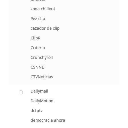
zona chillout
Pez clip
cazador de clip
ClipR
Criterio
Crunchyroll
CSNNE
CTVNoticias
D
Dailymail
DailyMotion
dctptv
democracia ahora