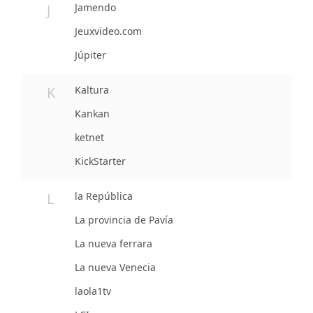
J
Jamendo
Jeuxvideo.com
Júpiter
K
Kaltura
Kankan
ketnet
KickStarter
L
la República
La provincia de Pavía
La nueva ferrara
La nueva Venecia
laola1tv