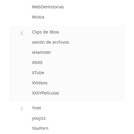
WebDeHistorias
Wistia
X
Clips de Xbox
sesión de archivos
xHamster
XNXX
XTube
XVideos
XXXYPelículas
Y
Ynet
youjizz
YouPorn