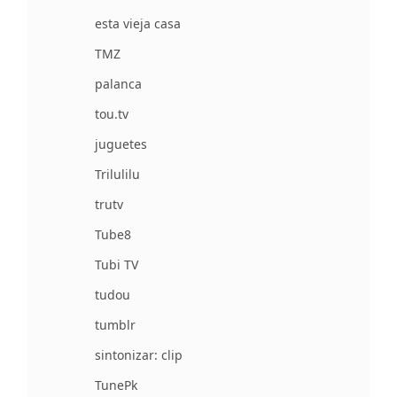
esta vieja casa
TMZ
palanca
tou.tv
juguetes
Trilulilu
trutv
Tube8
Tubi TV
tudou
tumblr
sintonizar: clip
TunePk