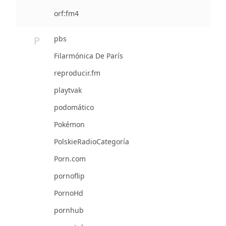
orf:fm4
P
pbs
Filarmónica De París
reproducir.fm
playtvak
podomático
Pokémon
PolskieRadioCategoría
Porn.com
pornoflip
PornoHd
pornhub