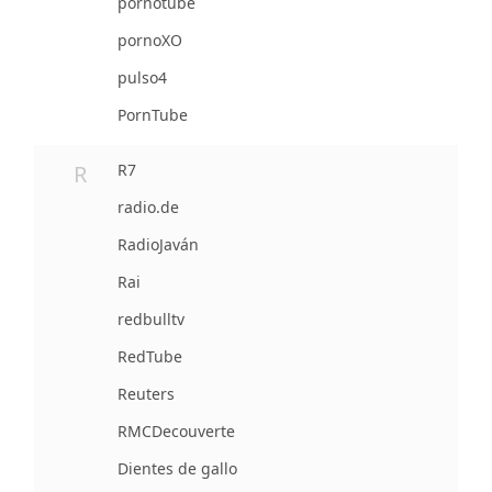
pornotube
pornoXO
pulso4
PornTube
R
R7
radio.de
RadioJaván
Rai
redbulltv
RedTube
Reuters
RMCDecouverte
Dientes de gallo