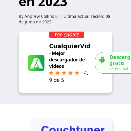
en 2023
By
Andrew Collins
El | Última actualización:
08
de junio de 2023
CualquierVid
- Mejor
Descarg
descargador de
gratis
videos
for Android
4.
9 de 5