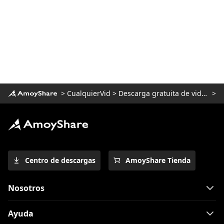
La mejor alternativa de Netflix para ver
atracones [2023]
Alternativa segura y gratuita de
Putlocker [No te puedes perder 2023]
Las 10 mejores alternativas de
FirstRowSports que necesita saber
>
CualquierVid
>
Descarga gratuita de videos
>
Los mejores sitios de dibujos animados
para ver dibujos animados en 1080p
[2023]
Increíbles alternativas de YesMovies
para ver películas [2023]
Centro de descargas
AmoyShare Tienda
9 mejores alternativas de WatchSeries
para ver series de televisión
Nosotros
Las 10 mejores alternativas de
KissCartoon: [Funcionable en 2023]
Ayuda
Los 11 mejores sitios para ver dibujos