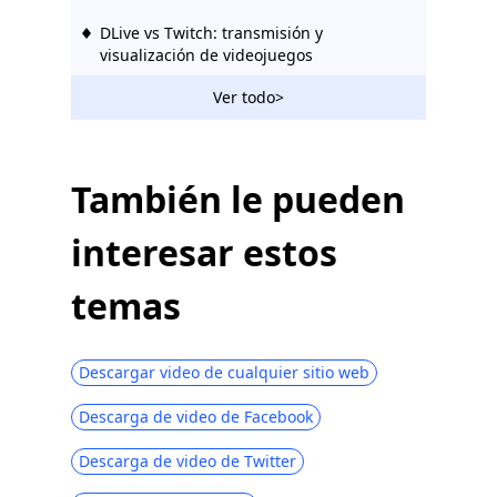
DLive vs Twitch: transmisión y
visualización de videojuegos
Las 10 mejores alternativas de palomitas
Ver todo>
de maíz en todas las plataformas
Sitios como Vumoo: sitios de transmisión
de video gratuitos y estables
También le pueden
Sitios como FMovies | Descargar desde
interesar estos
FMovies Alternatives
Las 10 mejores alternativas de
temas
KimCartoon para ver dibujos animados
2023
Las 10 mejores alternativas de TV para
Descargar video de cualquier sitio web
terrarios | 2023 más nuevo
Descarga de video de Facebook
Los 6 mejores sitios gratuitos como
123Movies [2023]
Descarga de video de Twitter
Los 5 mejores sitios web de drama