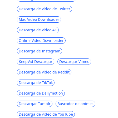
Los 6 mejores sitios gratuitos como
123Movies [2023]
Descarga de video de Twitter
Los 5 mejores sitios web de drama
Mac Video Downloader
coreano con subtítulos en inglés que te
encantarán
Descarga de video 4K
Las 6 mejores alternativas de Primewire
Online Video Downloader
[Los mejores sitios gratuitos como
Primewire]
Descarga de Instagram
Los mejores sitios como Udemy para E-
learning [2023]
KeepVid Descargar
Descargar Vimeo
Top 5 de la alternativa de TVMuse [Cómo
Descarga de video de Reddit
descargar películas]
Descarga de TikTok
Los mejores sitios como SolarMovie para
ver y descargar películas
Descarga de Dailymotion
Hulu vs Amazon Prime: Comparación
Descargar Tumblr
Buscador de animes
Todo Incluido [2023]
Descarga de video de YouTube
Los 5 mejores sitios como Tubi TV: sitios