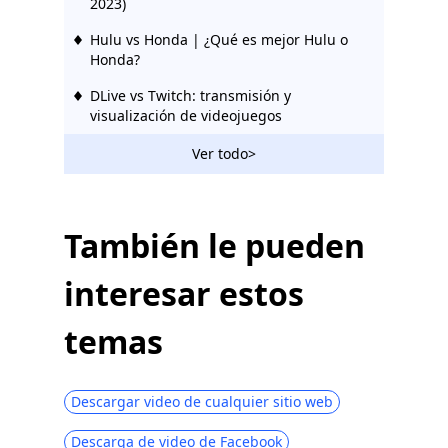
2023)
Hulu vs Honda | ¿Qué es mejor Hulu o
Honda?
DLive vs Twitch: transmisión y
visualización de videojuegos
Las 10 mejores alternativas de palomitas
Ver todo>
de maíz en todas las plataformas
Sitios como Vumoo: sitios de transmisión
de video gratuitos y estables
También le pueden
Sitios como FMovies | Descargar desde
interesar estos
FMovies Alternatives
Las 10 mejores alternativas de
temas
KimCartoon para ver dibujos animados
2023
Las 10 mejores alternativas de TV para
Descargar video de cualquier sitio web
terrarios | 2023 más nuevo
Descarga de video de Facebook