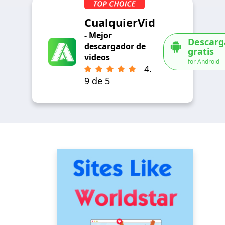
CualquierVid
- Mejor
Descarg
descargador de
gratis
videos
for Android
4.
9 de 5