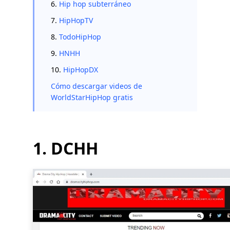
6.
Hip hop subterráneo
7.
HipHopTV
8.
TodoHipHop
9.
HNHH
10.
HipHopDX
Cómo descargar videos de
WorldStarHipHop gratis
1. DCHH