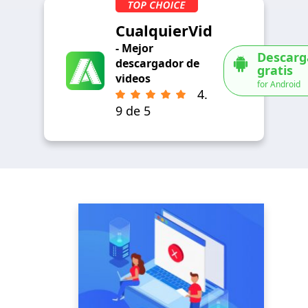
CualquierVid
- Mejor
Descarg
descargador de
gratis
videos
for Android
4.
9 de 5