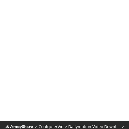
>
CualquierVid
>
Dailymotion Video Downloader
>