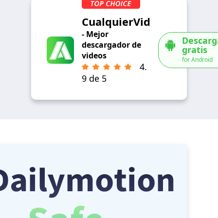
CualquierVid
- Mejor
Descarg
descargador de
gratis
videos
for Android
4.
9 de 5