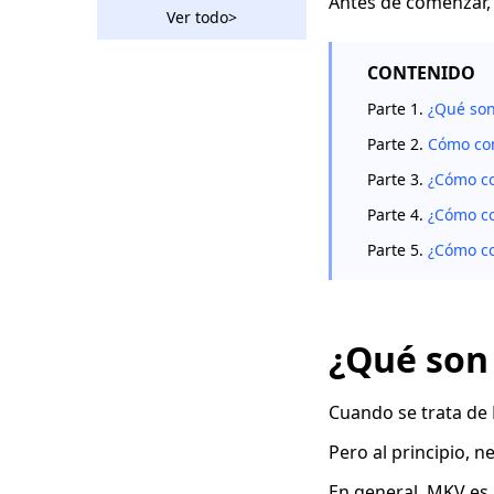
Antes de comenzar,
MacBook?
Ver todo>
¿Cómo convertir AVI a
MP4 en diferentes
CONTENIDO
dispositivos?
Parte 1.
¿Qué son
Maneras sencillas
Parte 2.
Cómo con
sobre cómo convertir
WebM a MP4
Parte 3.
¿Cómo co
Las 5 mejores formas
Parte 4.
¿Cómo co
de comprimir MP4 en
Parte 5.
¿Cómo co
Mac [Guía paso a
paso]
[5 mejores formas]
Cómo comprimir un
¿Qué son
video en Windows 10
[3 herramientas
Cuando se trata de
asombrosas] Cómo
convertir AVI a MP4
Pero al principio,
en Mac 2023
En general, MKV es 