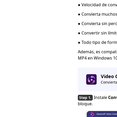
en iPhone 2023
● Velocidad de conv
[4 formas principales]
● Convierta muchos
Cómo convertir WMV
a MP4 en Mac
● Convierta sin per
rápidamente
● Convertir sin lími
Cómo comprimir un
● Todo tipo de form
archivo MOV en la
computadora [Guías
Además, es compati
detalladas]
MP4 en Windows 10,
[2 herramientas
extraordinarias]
Cómo convertir M4V a
Video 
MP4 en Mac
Conviert
[Los 4 mejores
métodos fáciles de
Instale
Con
usar] Cómo jugar
WebM en iPhone
bloque.
Use FFmpeg para