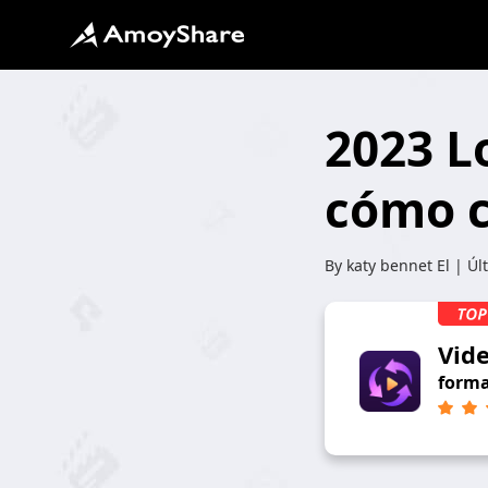
2023 L
cómo c
By
katy bennet
El | Úl
Vid
forma