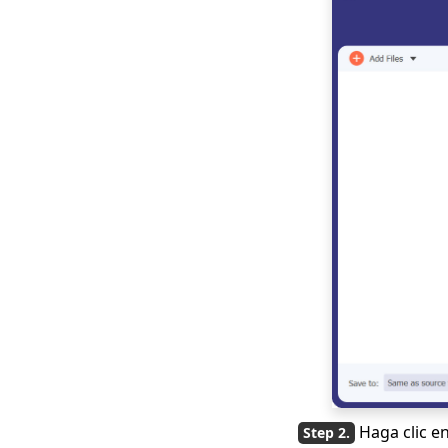
convertir MKV a MP4
[Forma más fácil]
Los 7 mejores
reproductores
imprescindibles para
reproducir FLV en
Mac fácilmente 2023
¿Cómo reproducir
archivos MOV en
Windows 10?
[Consejos 100%
viables]
Haga clic e