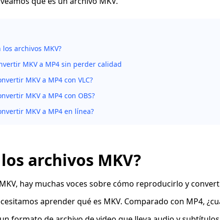
 veamos qué es un archivo MKV.
 los archivos MKV?
vertir MKV a MP4 sin perder calidad
nvertir MKV a MP4 con VLC?
nvertir MKV a MP4 con OBS?
nvertir MKV a MP4 en línea?
 los archivos MKV?
 MKV, hay muchas voces sobre cómo reproducirlo y converti
 necesitamos aprender qué es MKV. Comparado con MP4, ¿cu
un formato de archivo de video que lleva audio y subtítulos.