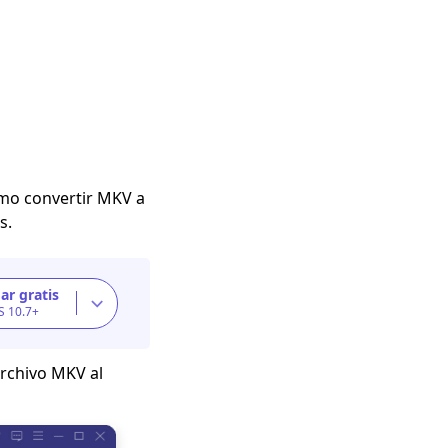
mo convertir MKV a
s.
ar gratis
S 10.7+
archivo MKV al