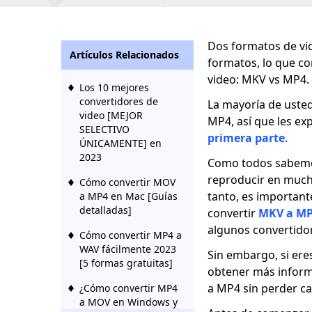
Dos formatos de vi
Artículos Relacionados
formatos, lo que co
video: MKV vs MP4.
Los 10 mejores
convertidores de
La mayoría de usted
video [MEJOR
MP4, así que les ex
SELECTIVO
primera parte
.
ÚNICAMENTE] en
2023
Como todos sabemo
reproducir en mucho
Cómo convertir MOV
tanto, es important
a MP4 en Mac [Guías
detalladas]
convertir
MKV a M
algunos convertidor
Cómo convertir MP4 a
WAV fácilmente 2023
Sin embargo, si ere
[5 formas gratuitas]
obtener más inform
a MP4 sin perder ca
¿Cómo convertir MP4
a MOV en Windows y