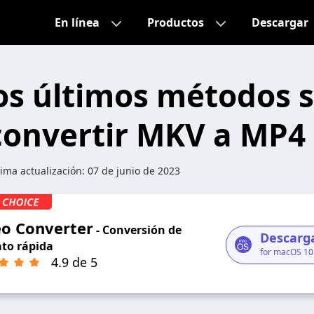
En línea
Productos
Descargar
os últimos métodos 
onvertir MKV a MP4
tima actualización:
07 de junio de 2023
eo Converter
- Conversión de
Descarga
to rápida
for macOS 10
4.9 de 5