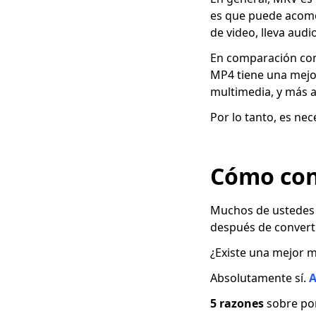
Cómo convertir VOB a
es que puede acomod
MP4 [5 convertidores
de video, lleva aud
asombrosos]
En comparación co
Métodos probados de
MP4 tiene una mejo
4 sobre cómo
multimedia, y más al
convertir MPEG a MP4
fácilmente
Por lo tanto, es n
5 formas populares
de convertir MKV a
AVI [Guía paso a
Cómo con
paso]
Los 4 principales
Muchos de ustedes 
convertidores para
después de convert
convertir FLV a MP4
en cualquier
¿Existe una mejor 
dispositivo
Absolutamente sí.
A
Los 5 mejores
convertidores para
5 razones
sobre por
convertir MOV a MP4