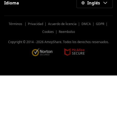
Idioma
Inglés
Términos
|
Privacidad
|
Acuerdo de licencia
|
DMCA
|
GDPR
|
Cookies
|
Reembolso
Copyright © 2014 -
2026
AmoyShare. Todos los derechos reservados.