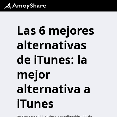
Las 6 mejores
alternativas
de iTunes: la
mejor
alternativa a
iTunes
By
Eva Levy
El | Última actualización:
07 de