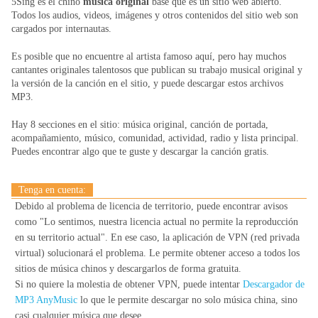
5Sing es el chino
musica original
base que es un sitio web abierto.
Todos los audios, videos, imágenes y otros contenidos del sitio web son
cargados por internautas.
Es posible que no encuentre al artista famoso aquí, pero hay muchos
cantantes originales talentosos que publican su trabajo musical original y
la versión de la canción en el sitio, y puede descargar estos archivos
MP3.
Hay 8 secciones en el sitio: música original, canción de portada,
acompañamiento, músico, comunidad, actividad, radio y lista principal.
Puedes encontrar algo que te guste y descargar la canción gratis.
Tenga en cuenta:
Debido al problema de licencia de territorio, puede encontrar avisos
como
"Lo sentimos, nuestra licencia actual no permite la reproducción
en su territorio actual".
En ese caso, la aplicación de VPN (red privada
virtual) solucionará el problema. Le permite obtener acceso a todos los
sitios de música chinos y descargarlos de forma gratuita.
Si no quiere la molestia de obtener VPN, puede intentar
Descargador de
MP3 AnyMusic
lo que le permite descargar no solo música china, sino
casi cualquier música que desee.