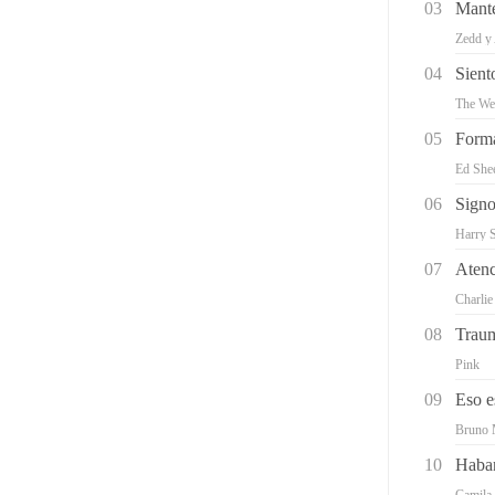
03
Mant
Zedd y 
04
Sient
The We
05
Forma
Ed She
06
Signo
Harry S
07
Aten
Charlie
08
Traum
Pink
09
Eso e
Bruno 
10
Haba