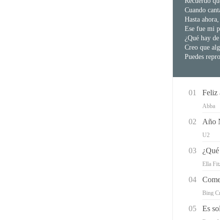
Recuerdo que
Las 10 mejores canciones
Cuando canta
navideñas cristianas para
Hasta ahora,
descargar gratis
Ese fue mi p
¿Qué hay de 
Lista de las mejores
Creo que alg
canciones de boda indias
Puedes repro
para Complete Marriage
Ritual 2026
Los 10 mejores sitios web
01
Feliz
de música china -
Descarga música china
Abba
gratis
02
Año 
U2
03
¿Qué 
Ella Fi
04
Come
Bing C
05
Es so