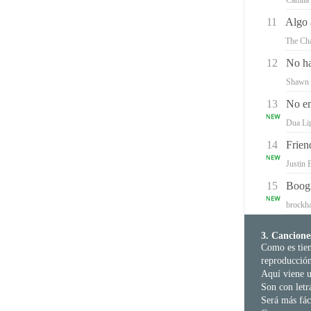
Camila 
11
Algo 
The Ch
12
No ha
Shawn
13
No em
Dua Li
14
Frien
Justin 
15
Boog
brockh
3. Cancione
Como es tiem
reproducció
Aquí viene u
Son con letr
Será más fáci