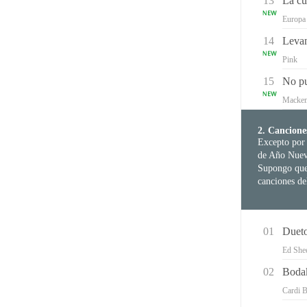
13
La cu
Europa
14
Levan
Pink
15
No pu
Mackem
2. Cancione
Excepto por 
de Año Nuev
Supongo que 
canciones de
01
Dueto
Ed She
02
Boda
Cardi 