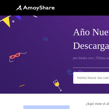
Año Nue
Descarga
por hiedra ross | Última 
¡Aquí viene el a