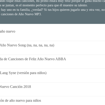
ndo toque estas canciones, mi primo estará muy feliz porque le gusta mucho ca
 se juntan, es el momento perfecto para que él muestre su talento.
e hay uno en tu familia, ¿verdad? Si tus hijos quieren jugarlo una y otra vez, no
as canciones de Año Nuevo MP3.
 año nuevo
 Año Nuevo Song (na, na, na, na, na)
ada de Canciones de Feliz Año Nuevo ABBA
Lang Syne (versión para niños)
Nuevo Canción 2018
ón de año nuevo para niños