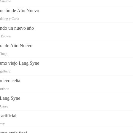
Manilow
lución de Año Nuevo
dding y Carla
ndo un nuevo año
s Brown
era de Año Nuevo
 Dogg
smo viejo Lang Syne
gelberg
uevo celta
rrison
 Lang Syne
 Carey
artificial
erry