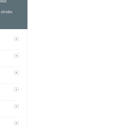
ntar.
 olvides