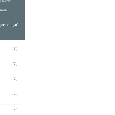
 Nuevo.
moria.
gues el tuyo?