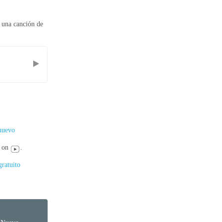
 una canción de
 nuevo
n
on
.
ratuito