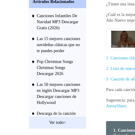
Artículos Relacionados
¿Tienes una list
¿Cuál es la mejo
Canciones Infantiles De
Año Nuevo impre
Navidad MP3 Descargar
Gratis (2026)
Las 15 mejores canciones
navideñas clásicas que no
te puedes perder
1. Canciones clá
Pop Christmas Songs
Christmas Songs
2. Lista de repr
Descargar 2026
3. Canción de añ
Las 50 mejores canciones
Para cada canció
en inglés Descargar MP3
Descargar canciones de
Sugerencia: para
Hollywood
AmoyShare
.
Descarga de la canción
Happy Birthday - Lista
Ver todo>
MP3 de cumpleaños 2026
1. Cancione