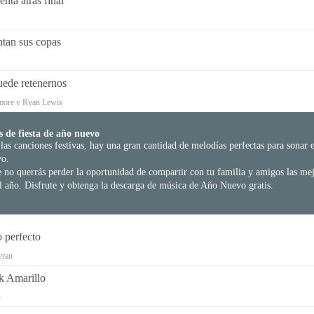
enta atrás final
tan sus copas
ede retenernos
ore y Ryan Lewis
s de fiesta de año nuevo
las canciones festivas, hay una gran cantidad de melodías perfectas para sonar e
o.
no querrás perder la oportunidad de compartir con tu familia y amigos las me
l año. Disfrute y obtenga la descarga de música de Año Nuevo gratis.
 perfecto
eran
k Amarillo
B