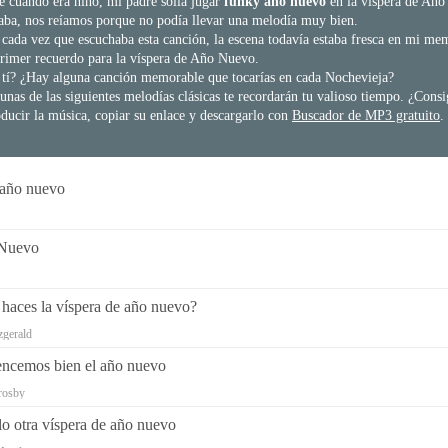
 cuando era niño, mi padre solía jugar
funky año nuevo
en la víspera de Año
ba, nos reíamos porque no podía llevar una melodía muy bien.
 cada vez que escuchaba esta canción, la escena todavía estaba fresca en mi me
rimer recuerdo para la víspera de Año Nuevo.
tí? ¿Hay alguna canción memorable que tocarías en cada Nochevieja?
unas de las siguientes melodías clásicas te recordarán tu valioso tiempo. ¿Consi
ducir la música, copiar su enlace y descargarlo con
Buscador de MP3 gratuito
.
 año nuevo
Nuevo
haces la víspera de año nuevo?
tzgerald
ncemos bien el año nuevo
rosby
lo otra víspera de año nuevo