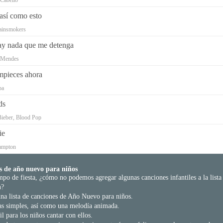
Cabello
así como esto
ainsmokers
y nada que me detenga
 Mendes
pieces ahora
pa
ds
Bieber, Blood Pop
ie
ampton
s de año nuevo para niños
po de fiesta, ¿cómo no podemos agregar algunas canciones infantiles a la lista
n?
na lista de canciones de Año Nuevo para niños.
as simples, así como una melodía animada.
l para los niños cantar con ellos.