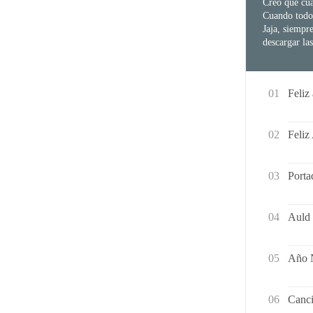
Creo que cua
Cuando todos
Jaja, siempr
descargar l
01
Feliz
02
Feliz
03
Port
04
Auld 
05
Año 
06
Canci