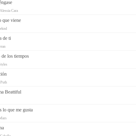
éngase
Alessia Cara
o que viene
eknd
 de ti
eran
 de los tiempos
tyles
ción
 Puth
a Beattiful
s lo que me gusta
Mars
na