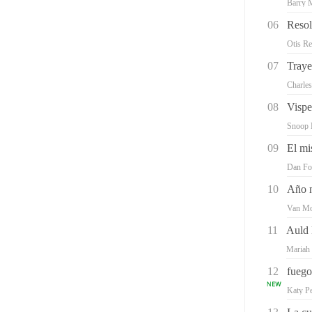
Barry 
06
Reso
Otis Re
07
Traye
Charle
08
Visp
Snoop
09
El mi
Dan Fo
10
Año n
Van Mo
11
Auld
Mariah
12
fuego 
Katy P