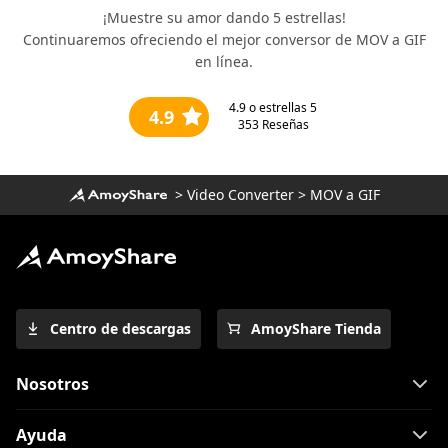
¡Muestre su amor dando 5 estrellas!
Continuaremos ofreciendo el mejor conversor de MOV a GIF
en línea.
4.9
o estrellas 5
4.9
353
Reseñas
>
Video Converter
>
MOV a GIF
Centro de descargas
AmoyShare Tienda
Nosotros
Ayuda