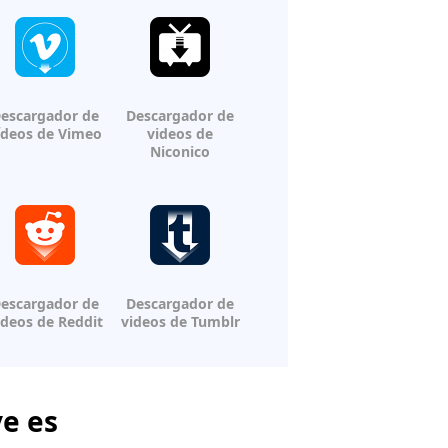
escargador de
Descargador de
ídeos de Vimeo
videos
de
Niconico
escargador de
Descargador de
ideos
de Reddit
videos de Tumblr
e es