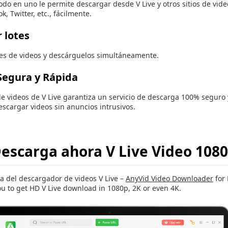
odo en uno le permite descargar desde V Live y otros sitios de vid
, Twitter, etc., fácilmente.
 lotes
es de videos y descárguelos simultáneamente.
Segura y Rápida
e videos de V Live garantiza un servicio de descarga 100% seguro y
cargar videos sin anuncios intrusivos.
escarga ahora V Live Video 108
a del descargador de videos V Live –
AnyVid Video Downloader
for
ou to get HD V Live download in 1080p, 2K or even 4K.