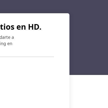
tios en HD.
darte a
ing en