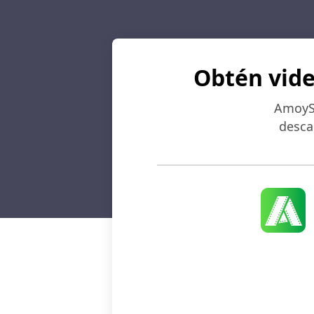
Obtén vide
AmoySh
desca