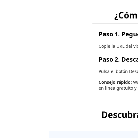
¿Cómo
Paso 1. Pegu
Copie la URL del v
Paso 2. Desc
Pulsa el botón Des
Consejo rápido:
W
en línea gratuito 
Descubr