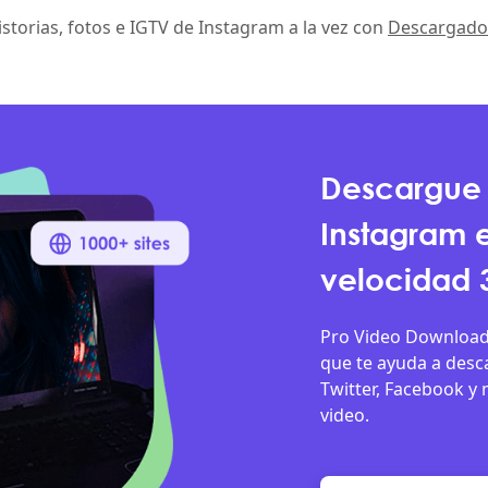
storias, fotos e IGTV de Instagram a la vez con
Descargado
Descargue 
Instagram 
velocidad 
Pro Video Download
que te ayuda a desc
Twitter, Facebook y 
video.