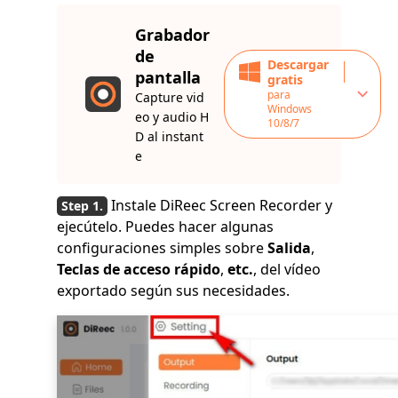
Grabador
de
Descargar
pantalla
gratis
para
Capture vid
Windows
eo y audio H
10/8/7
D al instant
e
Instale DiReec Screen Recorder y
ejecútelo. Puedes hacer algunas
configuraciones simples sobre
Salida
,
Teclas de acceso rápido
,
etc.
, del vídeo
exportado según sus necesidades.