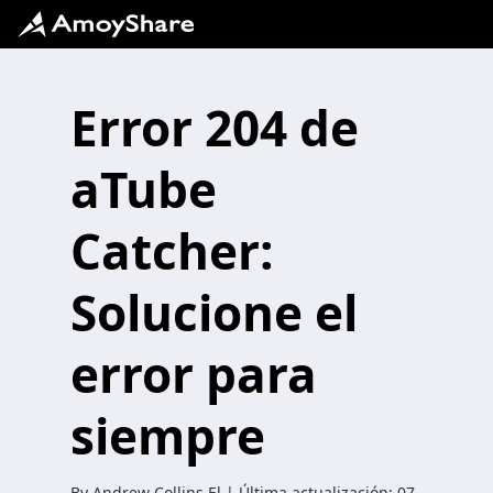
Error 204 de
aTube
Catcher:
Solucione el
error para
siempre
By
Andrew Collins
El | Última actualización:
07