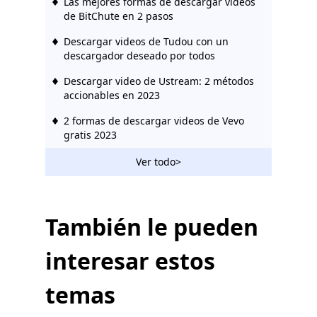
Las mejores formas de descargar videos
de BitChute en 2 pasos
Descargar videos de Tudou con un
descargador deseado por todos
Descargar video de Ustream: 2 métodos
accionables en 2023
2 formas de descargar videos de Vevo
gratis 2023
El increíble descargador de Rutube que
Ver todo>
debes usar 2023
Cómo descargar el video de Bilibili sin
esfuerzo [2023]
También le pueden
Descargador de videos Hotstar |
interesar estos
Descargar videos de Hotstar fácilmente
Descargador de redes sociales: guarde
temas
videos de sitios populares