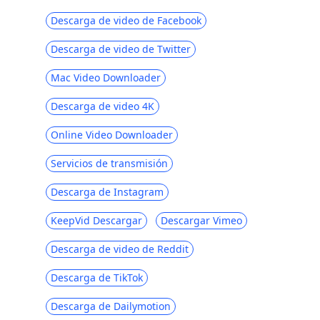
123Movies Downloader | Descargar
desde 123Movies ahora
Descarga de video de Facebook
Mejor y gratuito sitio de descarga de
Descarga de video de Twitter
videos [Todo incluido 2023]
Mac Video Downloader
Cómo descargar desde GoMovies:
Método efectivo 2023
Descarga de video 4K
Descarga iFunny a MP4: 4 útiles
Online Video Downloader
herramientas que te ayudarán
2023 Últimas selecciones para descargar
Servicios de transmisión
videos de Myspace
Descarga de Instagram
Los 4 mejores descargadores de
periscopio en 2023 que debe conocer
KeepVid Descargar
Descargar Vimeo
Los 4 mejores descargadores de videos
Descarga de video de Reddit
de Vevo en 2023 [recomendado]
Descarga de TikTok
7 mejores formas de descargar desde
OK.ru [Última actualización de 2023]
Descarga de Dailymotion