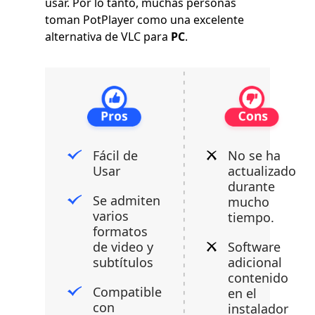
usar. Por lo tanto, muchas personas
toman PotPlayer como una excelente
alternativa de VLC para
PC
.
Fácil de
No se ha
Usar
actualizado
durante
Se admiten
mucho
varios
tiempo.
formatos
de video y
Software
subtítulos
adicional
contenido
Compatible
en el
con
instalador