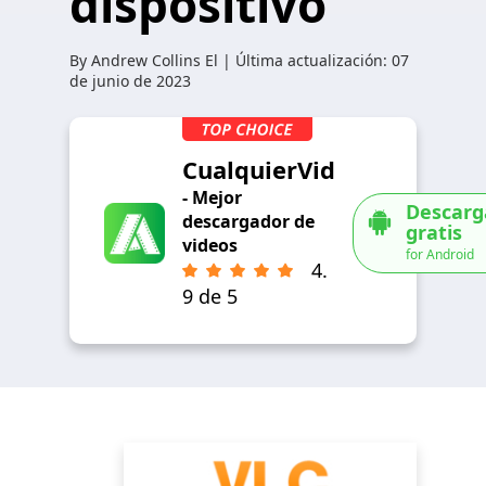
dispositivo
By
Andrew Collins
El | Última actualización:
07
de junio de 2023
CualquierVid
- Mejor
Descarg
descargador de
gratis
videos
for Android
4.
9 de 5