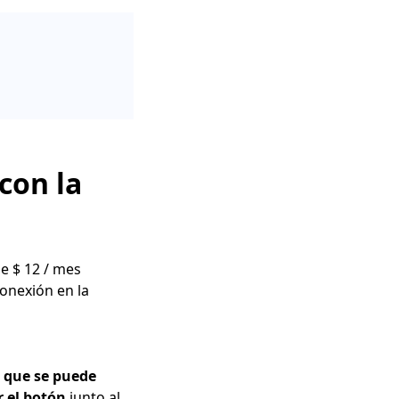
con la
e $ 12 / mes
onexión en la
o que se puede
 el botón
junto al