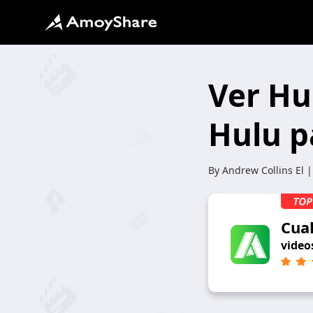
Ver Hu
Hulu p
By
Andrew Collins
El |
Cua
video