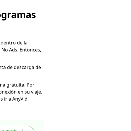
rogramas
 dentro de la
u No Ads. Entonces,
enta de descarga de
ma gratuita. Por
nexión en su viaje.
 ir a AnyVid.
ar gratis