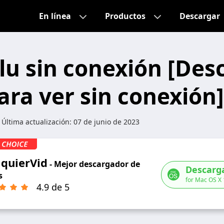
En línea
Productos
Descargar
lu sin conexión [Des
ara ver sin conexión]
 Última actualización:
07 de junio de 2023
lquierVid
- Mejor descargador de
Descarga
s
for Mac OS X
4.9 de 5