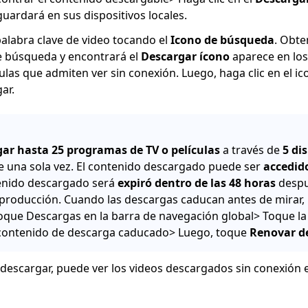
 guardará en sus dispositivos locales.
alabra clave de video tocando el
Icono de búsqueda
. Obte
e búsqueda y encontrará el
Descargar ícono
aparece en lo
ículas que admiten ver sin conexión. Luego, haga clic en el 
ar.
ar hasta 25 programas de TV o películas
a través de
5 di
 una sola vez. El contenido descargado puede ser
accedid
ntenido descargado será
expiró dentro de las 48 horas
despu
producción. Cuando las descargas caducan antes de mirar,
oque Descargas en la barra de navegación global> Toque l
l contenido de descarga caducado> Luego, toque
Renovar d
escargar, puede ver los videos descargados sin conexión e