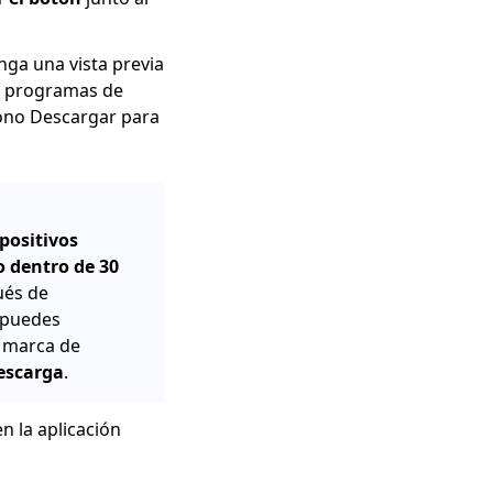
nga una vista previa
s programas de
icono Descargar para
spositivos
o dentro de 30
és de
 puedes
a marca de
escarga
.
n la aplicación