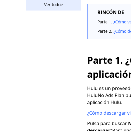
descargador deseado
Ver todo>
por todos
RINCÓN DE
Descargar video de
Parte 1.
¿Cómo ve
Ustream: 2 métodos
accionables en 2023
Parte 2.
¿Cómo de
2 formas de
descargar videos de
Vevo gratis 2023
Parte 1. 
El increíble
descargador de
aplicació
Rutube que debes
usar 2023
Hulu es un proveedo
Cómo descargar el
HuluNo Ads Plan pu
video de Bilibili sin
aplicación Hulu.
esfuerzo [2023]
¿Cómo descargar vi
Descargador de
videos Hotstar |
Pulsa para buscar
N
Descargar videos de
descargar
"Para enc
Hotstar fácilmente