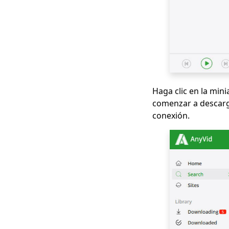
películas de Netflix a
la computadora?
[100% funciona]
La forma más fácil de
descargar películas
de Netflix en Mac
[100% viable] Mejor
Haga clic en la min
descargador de
comenzar a descarga
películas completo
gratuito 2023
conexión.
Descarga el video de
Newgrounds con un
descargador
asombroso
Cómo descargar
videos de Udemy en
una computadora y
un dispositivo móvil