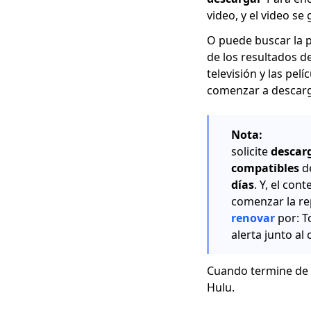
video, y el video se
Descargador de
redes sociales:
O puede buscar la p
guarde videos de
de los resultados d
sitios populares
televisión y las pel
comenzar a descarg
123Movies
Downloader |
Descargar desde
123Movies ahora
Nota:
solicite
descarg
Mejor y gratuito sitio
compatibles
de
de descarga de
días
. Y, el co
videos [Todo incluido
2023]
comenzar la re
renovar
por: T
Cómo descargar
alerta junto a
desde GoMovies:
Método efectivo 2023
Cuando termine de d
Descarga iFunny a
Hulu.
MP4: 4 útiles
herramientas que te