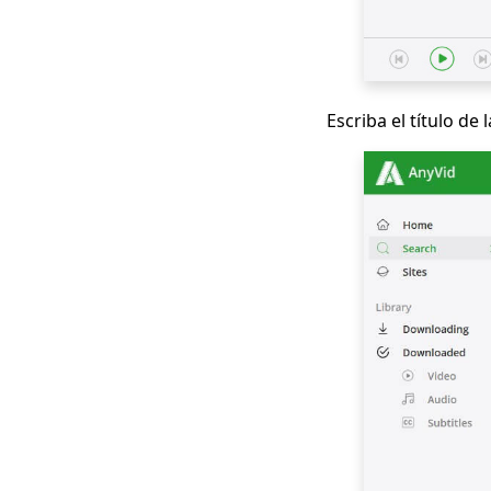
Descargador de
películas gratuito
para dispositivos
móviles y PC 2023
Escriba el título de
[¡Nuevo!] Los 10 sitios
web principales para
descargar series de
TV
Los 4 mejores
programas de
descarga de videos
de Pinterest que
debes probar
Métodos de descarga
de películas Smart
MP4 HD que debe
conocer
¿Cómo descargar