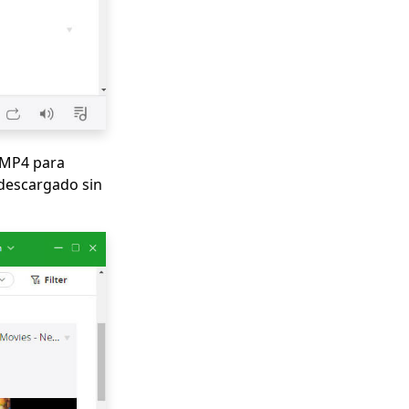
n MP4 para
 descargado sin