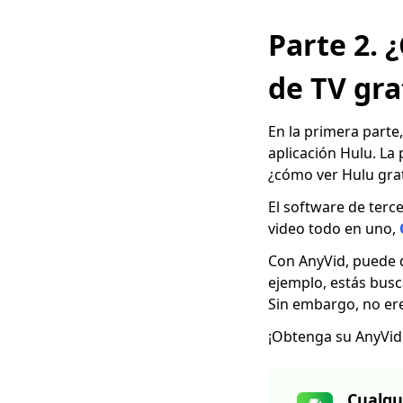
ayudarán
Parte 2.
2023 Últimas
selecciones para
descargar videos de
de TV gra
Myspace
Los 4 mejores
En la primera parte
descargadores de
aplicación Hulu. La
periscopio en 2023
¿cómo ver Hulu gra
que debe conocer
El software de terc
Los 4 mejores
video todo en uno,
descargadores de
videos de Vevo en
Con AnyVid, puede d
2023 [recomendado]
ejemplo, estás busc
7 mejores formas de
Sin embargo, no ere
descargar desde
¡Obtenga su AnyVid 
OK.ru [Última
actualización de
2023]
Cualqu