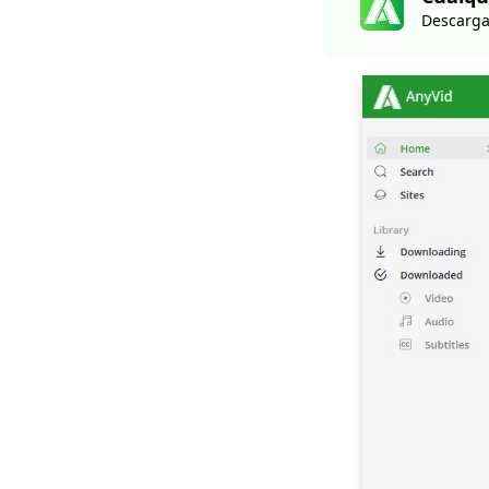
4 formas de
Descarga
descargar videos de
Coub [100% trabajo]
[4 soluciones
prácticas] ¿Cómo
descargar videos de
Lynda?
Cómo descargar
transmisión de video
[Guía más reciente de
2023]
Los 5 mejores sitios
de descarga de
películas gratis para
dispositivos móviles
(100% trabajo)
¿Cómo descargar la
película para niños
gratis? [Guía más
reciente]