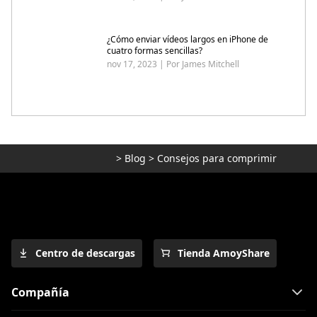
¿Cómo enviar vídeos largos en iPhone de
cuatro formas sencillas?
nov 17, 2023 | Por James Mitchell
>
Blog
>
Consejos para comprimir
Centro de descargas
Tienda AmoyShare
Compañía