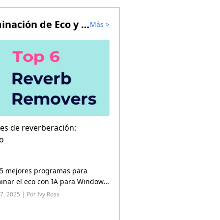
Métodos de Eliminación de Eco y Reverberación
Más
>
es de reverberación:
do
 5 mejores programas para
minar el eco con IA para Windows
5)
17, 2025 | Por Ivy Ross