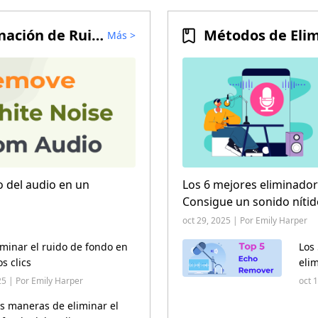
Soluciones de Eliminación de Ruido
Más
>
o del audio en un
Los 6 mejores eliminador
Consigue un sonido níti
oct 29, 2025 | Por Emily Harper
minar el ruido de fondo en
Los
os clics
eli
(202
25 | Por Emily Harper
oct 
s maneras de eliminar el