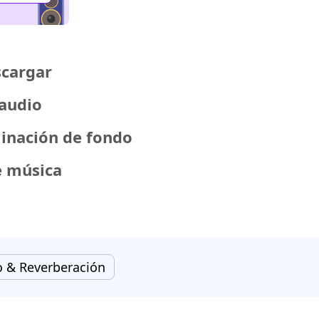
cargar
 audio
minación de fondo
e música
o & Reverberación