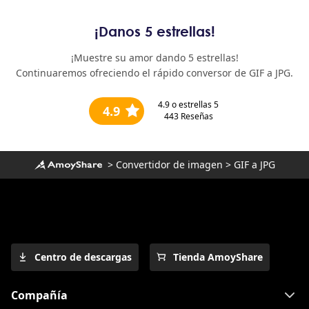
¡Danos 5 estrellas!
¡Muestre su amor dando 5 estrellas!
Continuaremos ofreciendo el rápido conversor de GIF a JPG.
4.9
o estrellas 5
4.9
443
Reseñas
>
Convertidor de imagen
>
GIF a JPG
Centro de descargas
Tienda AmoyShare
Compañía