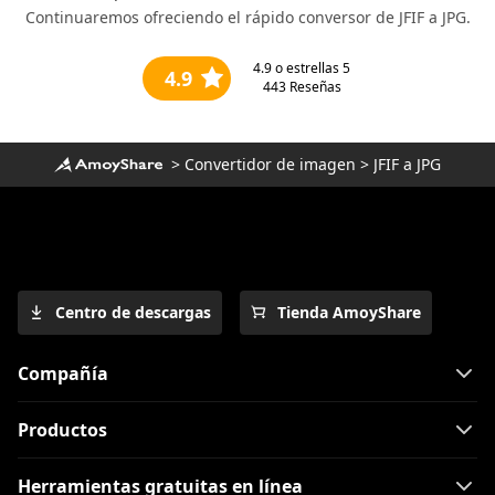
Continuaremos ofreciendo el rápido conversor de JFIF a JPG.
4.9
o estrellas 5
4.9
443
Reseñas
>
Convertidor de imagen
>
JFIF a JPG
Centro de descargas
Tienda AmoyShare
Compañía
Productos
Herramientas gratuitas en línea