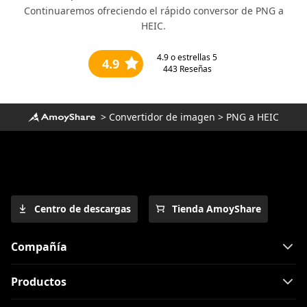
Continuaremos ofreciendo el rápido conversor de PNG a
HEIC.
4.9
o estrellas 5
4.9
443
Reseñas
>
Convertidor de imagen
>
PNG a HEIC
Centro de descargas
Tienda AmoyShare
Compañía
Productos