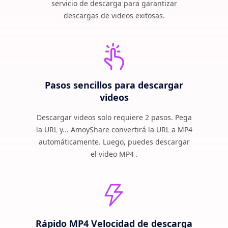
servicio de descarga para garantizar
descargas de videos exitosas.
Pasos sencillos para descargar
videos
Descargar videos solo requiere 2 pasos. Pega
la URL y... AmoyShare convertirá la URL a MP4
automáticamente. Luego, puedes descargar
el video MP4 .
Rápido MP4 Velocidad de descarga