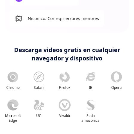
Niconico: Corregir errores menores
Descarga videos gratis en cualquier
navegador y dispositivo
Chrome
Safari
Firefox
IE
Opera
Microsoft
UC
Vivaldi
Seda
Edge
amazónica