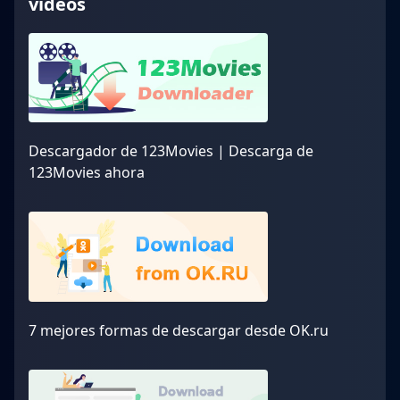
vídeos
Descargador de 123Movies | Descarga de
123Movies ahora
7 mejores formas de descargar desde OK.ru