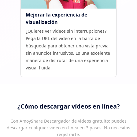
Mejorar la experiencia de
visualización
¿Quieres ver videos sin interrupciones?
Pega la URL del video en la barra de
búsqueda para obtener una vista previa
sin anuncios intrusivos. Es una excelente
manera de disfrutar de una experiencia
visual fluida.
¿Cómo descargar vídeos en línea?
Con AmoyShare Descargador de videos gratuito: puedes
descargar cualquier video en línea en 3 pasos. No necesitas
registrarte.