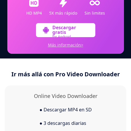
HD MP4
5X más rápido
Sin limites
Descargar
gratis
for Android
Más información>
Ir más allá con Pro Video Downloader
Online Video Downloader
● Descargar MP4 en SD
● 3 descargas diarias