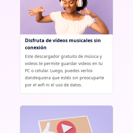
Disfruta de vídeos musicales sin
conexión
Este descargador gratuito de música y
videos te permite guardar videos en tu
PC o celular. Luego, puedes verlos
dondequiera que estés sin preocuparte
por el wifi ni el uso de datos.