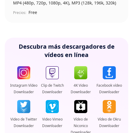
MP4 (480p, 720p, 1080p, 4K), MP3 (128k, 196k, 320k)
Free
Precios:
Descubra más descargadores de
vídeos en línea
Instagram Vídeo
Clip de Twitch
4K Video
Facebook vídeo
Downloader
Downloader
Downloader
Downloader
Video de Twitter
Video Vimeo
Vídeo de
Vídeo de Okru
Downloader
Downloader
Niconico
Downloader
Downloader