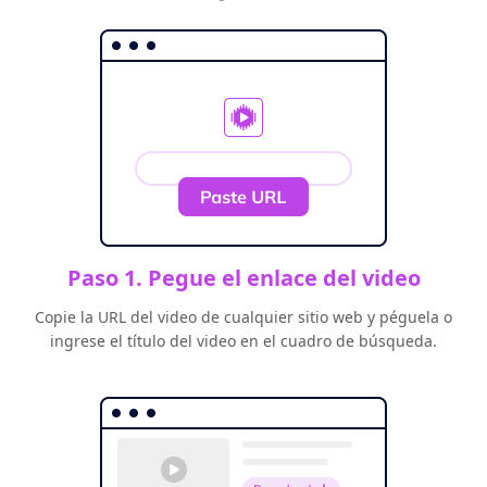
Paso 1. Pegue el enlace del video
Copie la URL del video de cualquier sitio web y péguela o
ingrese el título del video en el cuadro de búsqueda.