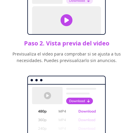
Paso 2. Vista previa del video
Previsualiza el video para comprobar si se ajusta a tus
necesidades. Puedes previsualizarlo sin anuncios.