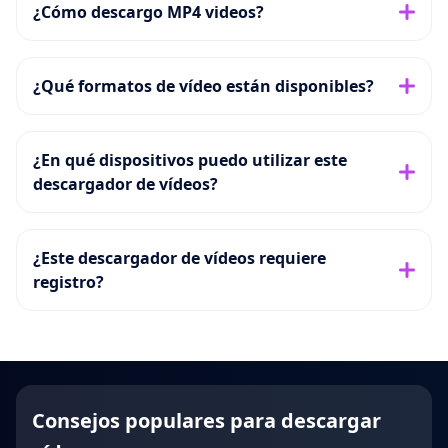
¿Cómo descargo MP4 videos?
¿Qué formatos de vídeo están disponibles?
¿En qué dispositivos puedo utilizar este
descargador de vídeos?
¿Este descargador de vídeos requiere
registro?
Consejos populares para descargar