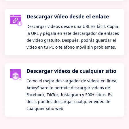
Descargar vídeo desde el enlace
Descargar videos desde una URL es fácil. Copia
la URL y pégala en este descargador de enlaces
de video gratuito. Después, podrás guardar el
video en tu PC o teléfono móvil sin problemas.
Descargar vídeos de cualquier sitio
Como el mejor descargador de vídeos en línea,
AmoyShare te permite descargar videos de
Facebook, TikTok, Instagram y 500+ sitios. Es
decir, puedes descargar cualquier video de
cualquier sitio web.