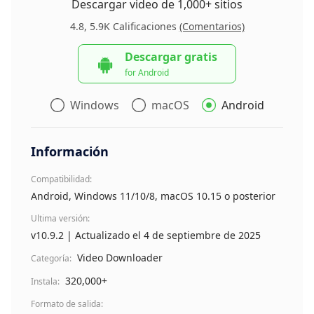
Descargar video de 1,000+ sitios
4.8, 5.9K Calificaciones
(Comentarios)
Descargar gratis
for Android
Windows
macOS
Android
Información
Compatibilidad:
Android, Windows 11/10/8, macOS 10.15 o posterior
Ultima versión:
v10.9.2 | Actualizado el 4 de septiembre de 2025
Video Downloader
Categoría:
320,000+
Instala:
Formato de salida: