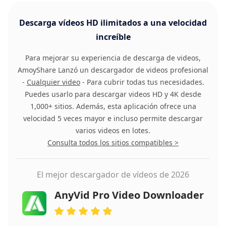
Descarga vídeos HD ilimitados a una velocidad
increíble
Para mejorar su experiencia de descarga de videos,
AmoyShare Lanzó un descargador de videos profesional
-
Cualquier video
- Para cubrir todas tus necesidades.
Puedes usarlo para descargar videos HD y 4K desde
1,000+ sitios. Además, esta aplicación ofrece una
velocidad 5 veces mayor e incluso permite descargar
varios videos en lotes.
Consulta todos los sitios compatibles >
El mejor descargador de vídeos de 2026
AnyVid Pro Video Downloader