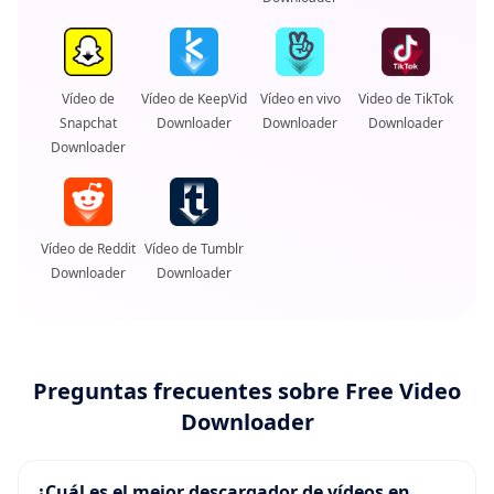
Vídeo de
Vídeo de KeepVid
Vídeo en vivo
Video de TikTok
Snapchat
Downloader
Downloader
Downloader
Downloader
Vídeo de Reddit
Vídeo de Tumblr
Downloader
Downloader
Preguntas frecuentes sobre Free Video
Downloader
¿Cuál es el mejor descargador de vídeos en